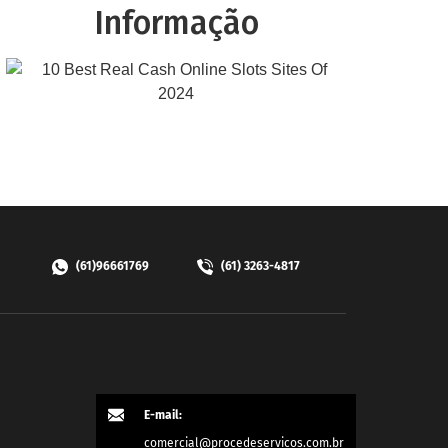
Informação
(61)96661769
(61) 3263-4817
E-mail:
comercial@procedeservicos.com.br