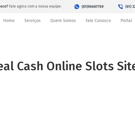
osco?
Fale agora com a nossa equipe:
(61)96661769
(61) 
Home
Serviços
Quem Somos
Fale Conosco
Portal
eal Cash Online Slots Sit