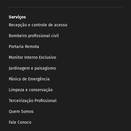
Serviços
Recepção e controle de acesso
Bombeiro profissional civil
Portaria Remota
Monitor Interno Exclusivo
Jardinagem e paisagismo
Pânico de Emergência
Limpeza e conservação
Terceirização Profissional
Quem Somos
Fale Conoco