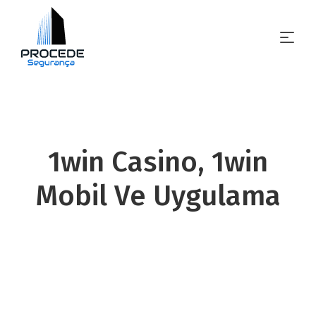
1win Casino, 1win
Mobil Ve Uygulama