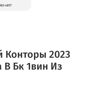
3263-4817
й Конторы 2023
 В Бк 1вин Из