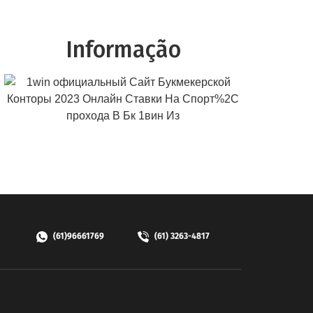
Informação
(61)96661769
(61) 3263-4817