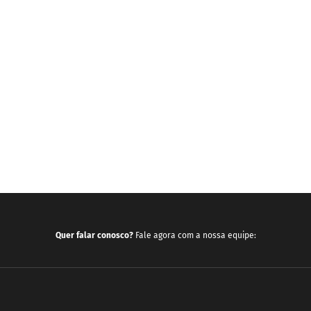
Quer falar conosco?
Fale agora com a nossa equipe: