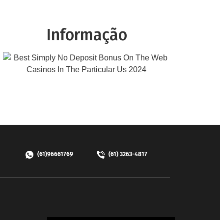
Informação
(61)96661769
(61) 3263-4817