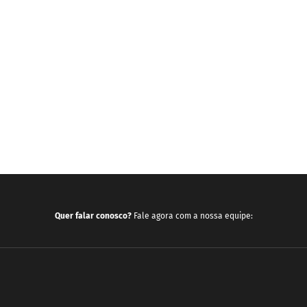
Quer falar conosco?
Fale agora com a nossa equipe: