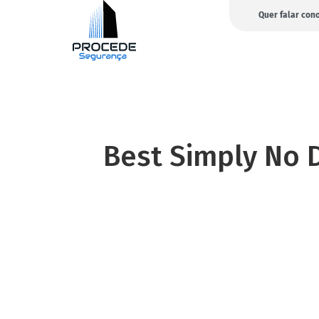
Quer falar con
Best Simply No 