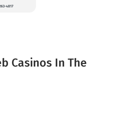
3263-4817
b Casinos In The