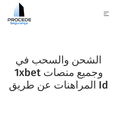
الشحن والسحب في
1xbet وجميع منصات
المراهنات عن طريق Id