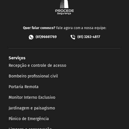
Quer falar conosco?
Fale agora com a nossa equipe:
(61)96661769
(61) 3263-4817
Serviços
Recepção e controle de acesso
Bombeiro profissional civil
Portaria Remota
Monitor Interno Exclusivo
Jardinagem e paisagismo
Pânico de Emergência