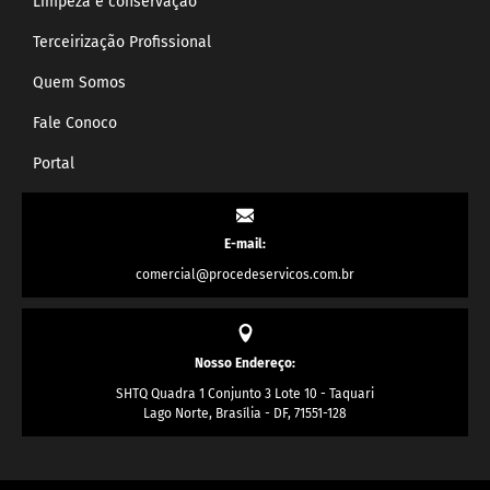
Limpeza e conservação
Terceirização Profissional
Quem Somos
Fale Conoco
Portal
E-mail:
comercial@procedeservicos.com.br
Nosso Endereço:
SHTQ Quadra 1 Conjunto 3 Lote 10 - Taquari
Lago Norte, Brasília - DF, 71551-128