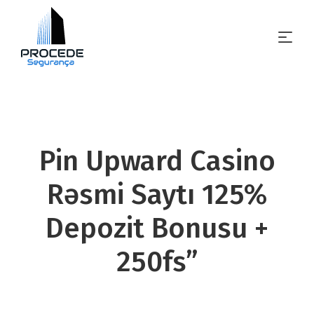
Pin Upward Casino
Rəsmi Saytı 125%
Depozit Bonusu +
250fs”