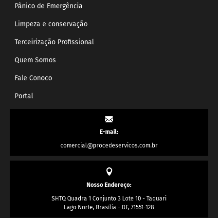
Pânico de Emergência
Limpeza e conservação
Terceirização Profissional
Quem Somos
Fale Conoco
Portal
E-mail:
comercial@procedeservicos.com.br
Nosso Endereço:
SHTQ Quadra 1 Conjunto 3 Lote 10 - Taquari
Lago Norte, Brasília - DF, 71551-128