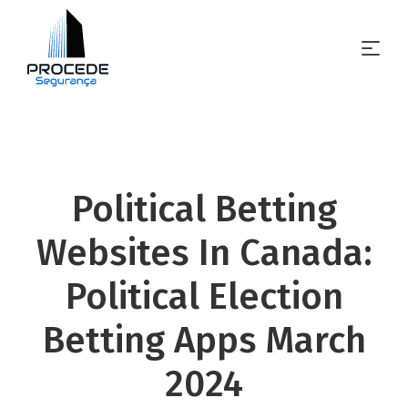
Political Betting
Websites In Canada:
Political Election
Betting Apps March
2024