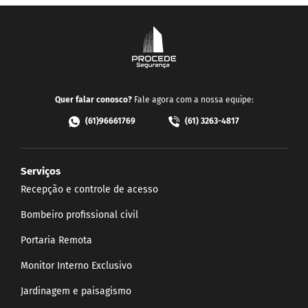
Quer falar conosco?
Fale agora com a nossa equipe:
(61)96661769
(61) 3263-4817
Serviços
Recepção e controle de acesso
Bombeiro profissional civil
Portaria Remota
Monitor Interno Exclusivo
Jardinagem e paisagismo